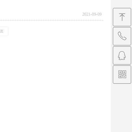
2021-09-09
ꁸ
页
ꂅ
回到顶部
ꁗ
0530-5267018
ꀥ
QQ客服
微信二维码